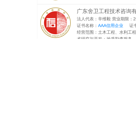
广东舍卫工程技术咨询
法人代表：辛维毅 营业期限：2007-05
证书名称：
AAA信用企业
证书
经营范围：土木工程、水利工
术研究与开发；地质勘查服务
水、轨道交通、环境卫生、风景
经相关部门批准后方可开展经营
浙江大学城乡规划设计
法人代表：厉华笑 营业期限：0000-0
证书名称：
证书编号：
经营范围：
重庆华西婚介有限公司
法人代表：赵正勤 营业期限：0000-
证书名称：
证书编号：
经营范围：