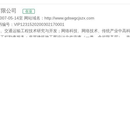
有限公司
在业
-14至 网站域名：http://www.gdswgcjszx.com
编号：VIP1231520200302170001
程、交通运输工程技术研究与开发；网络科技、网络技术、传统产业中高
，工程勘查服务；房屋建筑施工图设计文件审查（一类，含超限高层），
园林、燃气、热力），基础设施施工图设计文件审查（一类）；工程技术
活动)〓
研究院有限公司
在业
0-00至 网站域名：http://www.zjdxghy.com
在业
00-00至 网站域名：www.huaxihlw.com