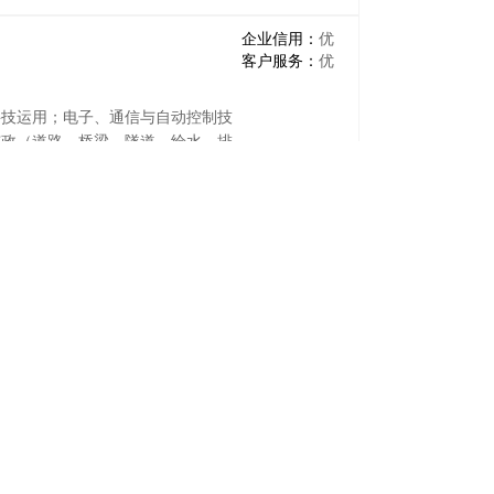
企业信用：
优
客户服务：
优
科技运用；电子、通信与自动控制技
市政（道路、桥梁、隧道、给水、排
咨询服务。(依法须经批准的项目，
企业信用：
优
客户服务：
优
企业信用：
优
客户服务：
优