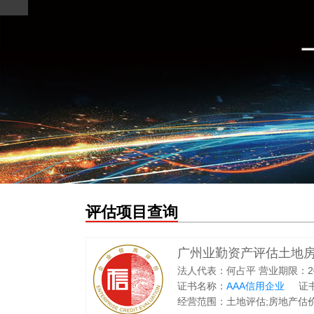
评估项目查询
广州业勤资产评估土地
法人代表：何占平 营业期限：2000
证书名称：
AAA信用企业
证书
经营范围：土地评估;房地产估价